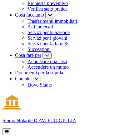
Richiesta preventivo
Verifica stato pratica
Cosa facciamo
Trasferimenti immobiliari
Atti ipotecari
Servizi per le aziende
Servizi per i giovani
Servizi per la famiglia
Successioni
Cosa fare per
Acquistare una casa
Accendere un mutuo
Documenti per la stipula
Contatti
Dove Siamo
Studio Notarile
D'AVOLIO GIULIA