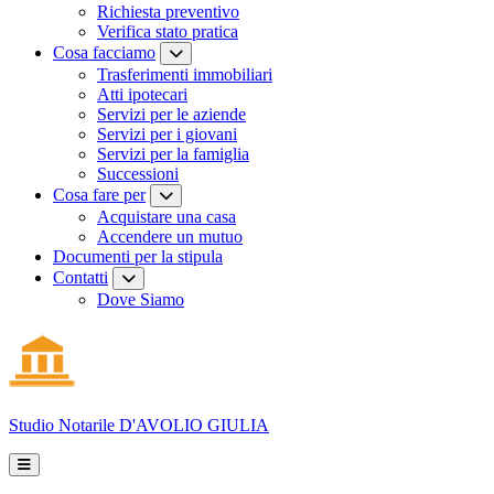
Richiesta preventivo
Verifica stato pratica
Cosa facciamo
Trasferimenti immobiliari
Atti ipotecari
Servizi per le aziende
Servizi per i giovani
Servizi per la famiglia
Successioni
Cosa fare per
Acquistare una casa
Accendere un mutuo
Documenti per la stipula
Contatti
Dove Siamo
Studio Notarile
D'AVOLIO GIULIA