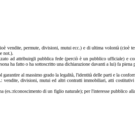
 (cioè vendite, permute, divisioni, mutui ecc.) e di ultima volontà (cioè t
e not.).
zzato ad attribuirgli pubblica fede (perciò è un pubblico ufficiale) e com
a persona ha fatto o ha sottoscritto una dichiarazione davanti a lui) fa pie
uol garantire al massimo grado la legalità, l'identità delle parti e la con
vendite, divisioni, mutui ed altri contratti immobiliari, atti costitutivi 
ona (es.:riconoscimento di un figlio naturale); per l'interesse pubblico al