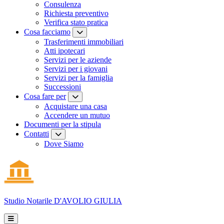
Consulenza
Richiesta preventivo
Verifica stato pratica
Cosa facciamo
Trasferimenti immobiliari
Atti ipotecari
Servizi per le aziende
Servizi per i giovani
Servizi per la famiglia
Successioni
Cosa fare per
Acquistare una casa
Accendere un mutuo
Documenti per la stipula
Contatti
Dove Siamo
Studio Notarile
D'AVOLIO GIULIA