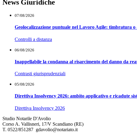
News Giuridiche
07/08/2026
Geolocalizzazione puntuale nel Lavoro Agile: timbratura o 
Controlli a distanza
06/08/2026
Inappellabile la condanna al risarcimento del danno da reat
Contrasti giurisprudenziali
05/08/2026
Direttiva Insolvency 2026: ambito applicativo e ricadute si
Direttiva Insolvency 2026
Studio Notarile D'Avolio
Corso A. Vallisneri, 17/V Scandiano (RE)
T. 0522/851287 gdavolio@notariato.it