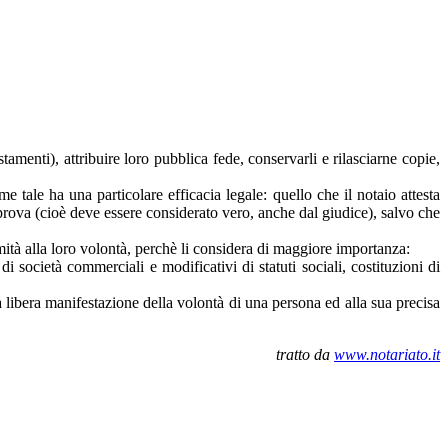
estamenti), attribuire loro pubblica fede, conservarli e rilasciarne copie,
e tale ha una particolare efficacia legale: quello che il notaio attesta
na prova (cioè deve essere considerato vero, anche dal giudice), salvo che
formità alla loro volontà, perchè li considera di maggiore importanza:
di società commerciali e modificativi di statuti sociali, costituzioni di
la libera manifestazione della volontà di una persona ed alla sua precisa
tratto da
www.notariato.it